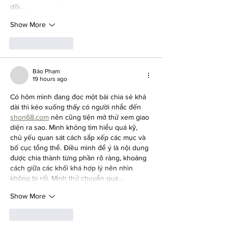
dõi…
Show More
Like
Reply
Bảo Phạm
19 hours ago
Có hôm mình đang đọc một bài chia sẻ khá 
dài thì kéo xuống thấy có người nhắc đến 
shon68.com
 nên cũng tiện mở thử xem giao 
diện ra sao. Mình không tìm hiểu quá kỹ, 
chủ yếu quan sát cách sắp xếp các mục và 
bố cục tổng thể. Điều mình để ý là nội dung 
được chia thành từng phần rõ ràng, khoảng 
cách giữa các khối khá hợp lý nên nhìn 
không bị rối. Mình thử chuyển qua…
Show More
Like
Reply