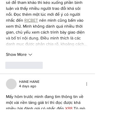
sẻ để tham khảo thì kéo xuống phần bình 
luận và thấy nhiều người trao đổi khá sôi 
nổi. Đọc thêm một lúc mới để ý có người 
nhắc đến 
RICBET
 nên mình cũng bấm vào 
xem thử. Mình không dành quá nhiều thời 
gian, chủ yếu xem cách trình bày giao diện 
và bố trí nội dung. Điều mình thích là các 
danh mục được phân chia rõ, khoảng cách…
Show More
Like
Reply
HANE HANE
4 days ago
Mấy hôm trước mình đang tìm thông tin về 
một vài nền tảng giải trí thì đọc được khá 
nhiều bài đánh giá có nhắc đến 
X88
 Tò mò 
nên mình cũng bấm vào xem thử, chủ yếu 
để xem giao diện và cách họ sắp xếp nội 
dung chứ chưa tìm hiểu sâu. Lướt một vòng 
thì thấy các chuyên mục được chia khá rõ, 