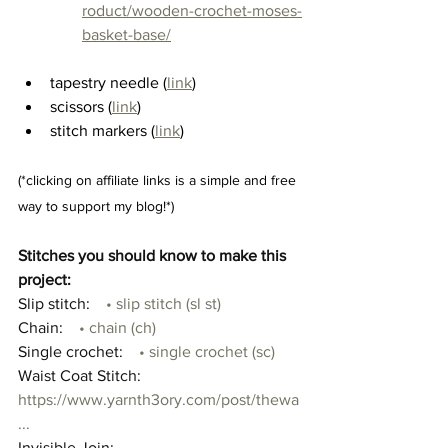
roduct/wooden-crochet-moses-
basket-base/
tapestry needle (
link
)
scissors (
link
)
stitch markers (
link
)
(*clicking on affiliate links is a simple and free 
way to support my blog!*)
Stitches you should know to make this 
project: 
Slip stitch: 
   • slip stitch (sl st)  
Chain: 
   • chain (ch)  
Single crochet: 
   • single crochet (sc)  
Waist Coat Stitch: 
https://www.yarnth3ory.com/post/thewa
...
Invisible Join: 