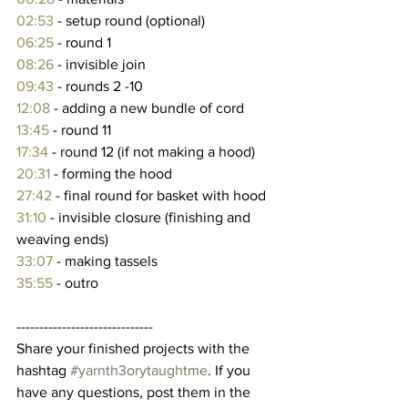
02:53
 - setup round (optional) 
06:25
- round 1 
08:26
 - invisible join 
09:43
 - rounds 2 -10 
12:08
 - adding a new bundle of cord 
13:45
 - round 11 
17:34
 - round 12 (if not making a hood) 
20:31
 - forming the hood 
27:42
 - final round for basket with hood 
31:10
 - invisible closure (finishing and 
weaving ends) 
33:07
 - making tassels 
35:55
 - outro
------------------------------
Share your finished projects with the 
hashtag 
#yarnth3orytaughtme
. If you 
have any questions, post them in the 