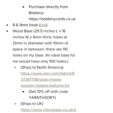
Purchase directly from 
Bobbiny: 
https://bobbinycords.co.uk
8 & 9
mm hook (
link
)
Wood Base (29.5 inches L x 16 
inches W x 6mm thick; holes at 
12mm in diameter with 10mm of 
space in between; there are 110 
holes on my base. An ideal base for 
me would have only 100 holes.)
(Ships to North America) 
https://www.etsy.com/listing/8
37397736/large-moses-
wooden-basket-bottoms-for
(Get 10% off with code 
YARNTH3ORY) 
(Ships to UK) 
https://www.vikinglaser.co.uk/p