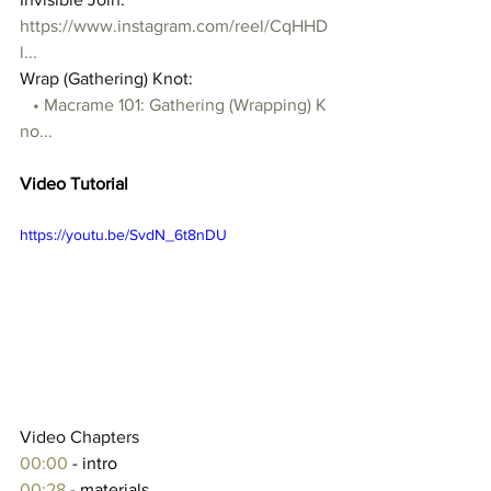
https://www.instagram.com/reel/CqHHD
l
...
Wrap (Gathering) Knot: 
   • Macrame 101: Gathering (Wrapping) K
no... 
Video Tutorial
https://youtu.be/SvdN_6t8nDU
Video Chapters 
00:00
 - intro 
00:28
 - materials 