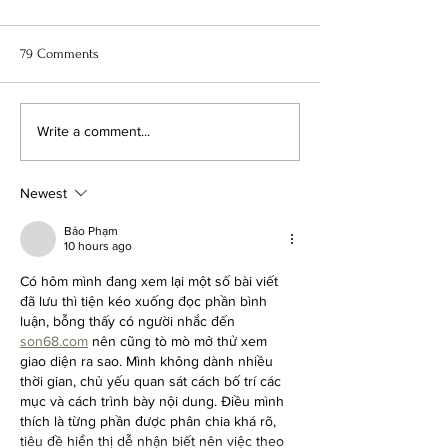
79 Comments
7 Days of Baskets, Day 1: The
I-CORD PHONE ST
Write a comment...
Waistcoat Stitch
CROCHET PATTER
Newest
Bảo Phạm
10 hours ago
Có hôm mình đang xem lại một số bài viết 
đã lưu thì tiện kéo xuống đọc phần bình 
luận, bỗng thấy có người nhắc đến 
son68.com
 nên cũng tò mò mở thử xem 
giao diện ra sao. Mình không dành nhiều 
thời gian, chủ yếu quan sát cách bố trí các 
mục và cách trình bày nội dung. Điều mình 
thích là từng phần được phân chia khá rõ, 
tiêu đề hiển thị dễ nhận biết nên việc theo 